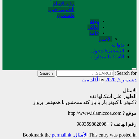
رؤية الإمام
الخميني حول
فلسطین
مهنة
أماکن
عامة
الأخبار
ندوات
التسجیل/الدخول
الأسئلة المتداولة
Search for:
ديسمبر 5, 2020
by
أکادیمیة
الامثال
الطیور علی أشکالها تقع
?کبوتر با کبوتر باز با باز کند همجنس با همجنس پرواز
موقع ? http://www.islamiccoa.com
رقم الهاتف ? +989359882898
This entry was posted in
الأمثال
. Bookmark the
permalink
.