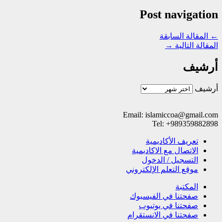
Post navigation
←
المقالة السابقة
المقالة التالية
→
أرشيف
أرشيف
Email: islamiccoa@gmail.com
Tel: +989359882898
تعریف الأکادیمیة
الاتصال مع الاکادیمیة
التسجیل / الدخول
موقع التعلم الإلکتروني
المکتبة
صفحتنا في الفيسبوك
صفحتنا في یوتیوب
صفحتنا في الانستقرام