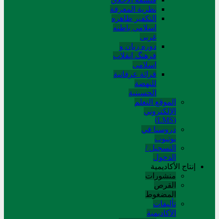
نظریة المعرفة
التکفیر ظاهره
اسلامی باطنه
غربی
دوره زبان و
فرهنگ انقلاب
اسلامی
قرائة عرفانیة
للنهضة
الحسینیة
الموقع التعلم
الإلکتروني
(LMS)
دروسنا في
يوتيوب
التسجيل /
الدخول
إنتاج الأكاديمية
منشورات
القرص
المضغوط
تألیفات
الآکادیمیة