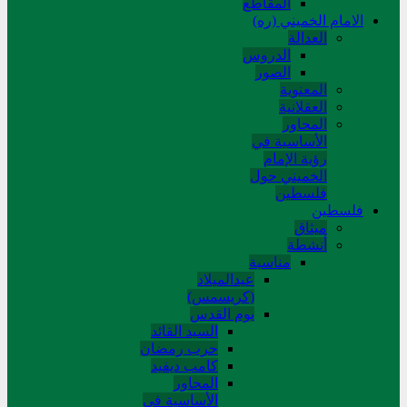
المقاطع
الامام الخميني (ره)
العدالة
الدروس
الصور
المعنوية
العقلانية
المحاور
الأساسیة في
رؤیة الإمام
الخمیني حول
فلسطین
فلسطین
میثاق
أنشطة
مناسبة
عیدالمیلاد
(کریسمس)
یوم القدس
السید القائد
حرب رمضان
کامب دیفید
المحاور
الأساسية في