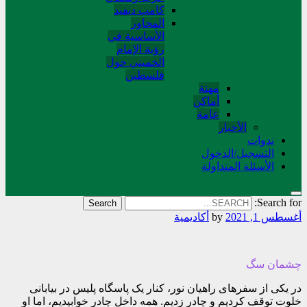
کامب دیفید
المحاور
الأساسية في
رؤية الإمام
الخميني حول
فلسطین
مهنة
أماکن
عامة
الأخبار
ندوات
التسجیل/الدخول
الأسئلة المتداولة
Search for:
أغسطس 1, 2021
by
أکادیمیة
چشمان سگ
در یکی از سفرهای راهیان نور، کنار یک پاسگاه پلیس در بیابانی
خلوت توقف کردیم و چادر زدیم. همه داخل چادر خوابیدیم، اما او