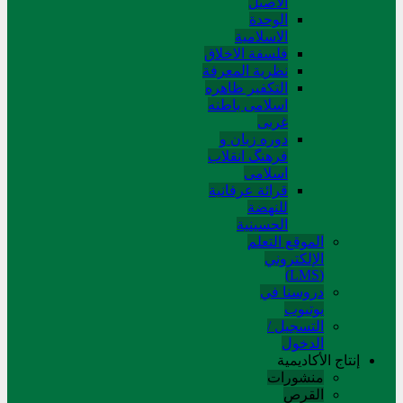
الاصیل
الوحدة
الاسلامیة
فلسفة الاخلاق
نظریة المعرفة
التکفیر ظاهره
اسلامی باطنه
غربی
دوره زبان و
فرهنگ انقلاب
اسلامی
قرائة عرفانیة
للنهضة
الحسینیة
الموقع التعلم
الإلکتروني
(LMS)
دروسنا في
يوتيوب
التسجيل /
الدخول
إنتاج الأكاديمية
منشورات
القرص