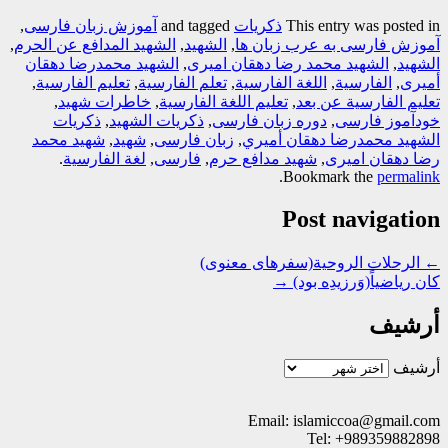
This entry was posted in
ذکریات
and tagged
آموزش زبان فارسی
,
آموزش فارسی به عرب زبان ها
,
الشهيد
,
الشهيد المدافع عن الحرم
,
الشهید
,
الشهید محمد رضا دهقان امیری
,
الشهید محمدرضا دهقان
أمیری
,
الفارسیة
,
اللغة الفارسیة
,
تعلم الفارسیة
,
تعلیم الفارسیة
,
تعلیم الفارسیة عن بعد
,
تعلیم اللغة الفارسیة
,
خاطرات شهید
,
خودآموز فارسی
,
دوره زبان فارسی
,
ذکريات الشهيد
,
ذکريات
الشهيد محمدرضا دهقان أميري
,
زبان فارسی
,
شهید
,
شهید محمد
رضا دهقان امیری
,
شهید مدافع حرم
,
فارسی
,
لغة الفارسیة
.
.
Bookmark the
permalink
Post navigation
←
الرحلات الروحية(سفرهای معنوی)
كان رياضياً(وَرزیدِه بود)
→
أرشيف
أرشيف
Email: islamiccoa@gmail.com
Tel: +989359882898