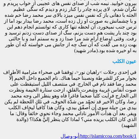
بیرون خوابید. نیمه شب از صدای نفس های عجیبی از خواب پریدم و
نگران شدم، لای پرده چادر را کنار زدم و دیدم که سگی عظیم
الجثه با دهانی باز که نفس نفس میزد بالای سر محمد رضا خم شده
و با چشمانش به صورت او زل زده است، محمد رضا بیدار بود اما از
ترس جنب نمیخورد، آن لحظه تنها کاری که توانستم انجام دهم این
بود چند بار پشت هم دست بزنم، سگ از صدای دست زدنم ترسید و
رفت. وقتی اوضاع آرام شد مرا صدا زد و به سمتم آمد و با حالتی
بهت زده می گفت که آن سگ چه از جانش می خواسته که آن طور
به او خیره شده بود.(مادر شهید)
عيون الكلب
في إحدى رحلات >راهيان نور<، توقفنا في صحراء مترامية الأطراف
بجوار مركز للشرطة ونصبنا خيماً هناك. نام الجميع داخل الخيم إلّا
محمد رضا فقد نام في الخارج. في منتصف الليل استيقظت على
صوت أنفاس غريبة وشعرت بالقلق، ازحت ستارة الخيمة ونظرت
الى الخارج فرأيت كلباً ضخماً فاغراً فاه وهو ينظر الى وجه محمد
رضا، وكان الأخير قد تجمّد من شدّة الخوف، في تلك اللحظة لم يكن
بيدي من حيلة سوى أن اُصفّق بيدي، وكان هذا كافياً ليخاف الكلب
ويفر. بعد أن هدأت الأُمور ناداني محمد وجاء نحوي خائفاً وقال: ما
الذي كان الكلب يريده مني؟ لماذا كان ينظر إليَّ هكذا؟ (والدة
الشهيد)
http://islamiccoa.com/book/1/أبو-وصال