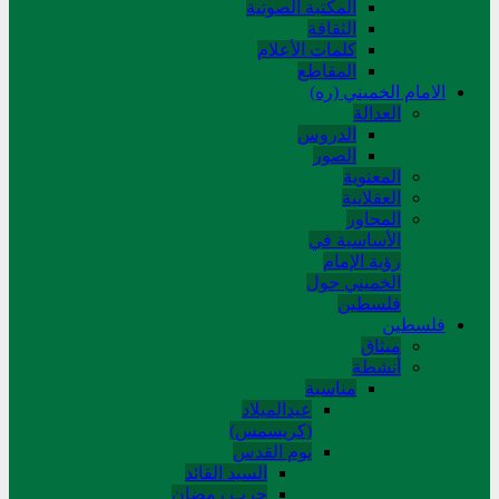
المکتبة الصوتیة
الثقافة
کلمات الأعلام
المقاطع
الامام الخميني (ره)
العدالة
الدروس
الصور
المعنوية
العقلانية
المحاور
الأساسیة في
رؤیة الإمام
الخمیني حول
فلسطین
فلسطین
میثاق
أنشطة
مناسبة
عیدالمیلاد
(کریسمس)
یوم القدس
السید القائد
حرب رمضان